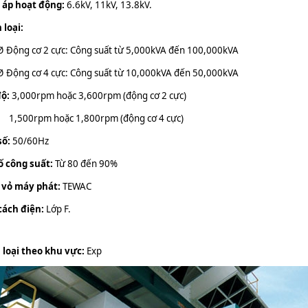
 áp hoạt động:
6.6kV, 11kV, 13.8kV.
 loại:
Ø
Động cơ 2 cực: Công suất từ 5,000kVA đến 100,000kVA
Ø
Động cơ 4 cực: Công suất từ 10,000kVA đến 50,000kVA
độ:
3,000rpm hoặc 3,600rpm (động cơ 2 cực)
1,500rpm hoặc 1,800rpm (động cơ 4 cực)
số:
50/60Hz
ố công suất:
Từ 80 đến 90%
 vỏ máy phát:
TEWAC
cách điện:
Lớp F.
 loại theo khu vực:
Exp