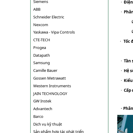
Siemens
·
Điện
ABB
·
Phân
Schneider Electric
Nexcom
Yaskawa - Vipa Controls
CTE-TECH
·
Tốc 
Progea
Datapath
·
Tần 
Samsung
Camille Bauer
·
Hệ s
Gossen Metrawatt
·
Kiểu
Western Instruments
·
Cấp 
JAIN TECHNOLOGY
GW Instek
·
Phân
Advantech
Barco
Dịch vụ kỹ thuật
Sản phẩm hợp tác phát triển