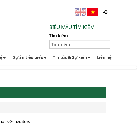
BIỂU MẪU TÌM KIẾM
Tìm kiếm
hệ
Dự án tiêu biểu
Tin tức & Sự kiện
Liên hệ
nous Generators