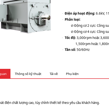
Điện áp hoạt động:
6.6kV, 1
·
Phân loại:
·
Động cơ 2 cực: Công s
Ø
Động cơ 4 cực: Công s
Ø
Tốc độ:
3,000rpm hoặc 3,600r
·
1,500rpm hoặc 1,800r
Tần số:
50/60Hz
·
quan
Thông số kỹ thuật
Tải về
Phụ kiện
át điện chất lượng cao, tùy chỉnh thiết kế theo yêu cầu khách hàng.