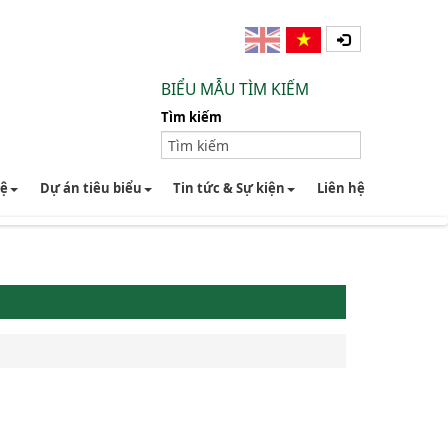
BIỂU MẪU TÌM KIẾM
Tìm kiếm
hệ
Dự án tiêu biểu
Tin tức & Sự kiện
Liên hệ